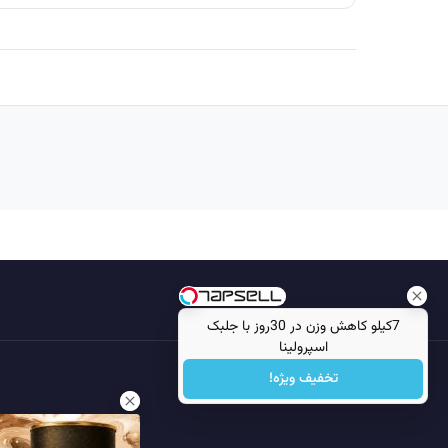
7کیلو کاهش وزن در 30روز با جلبک
اسپرولینا
تخفیف ویژه!