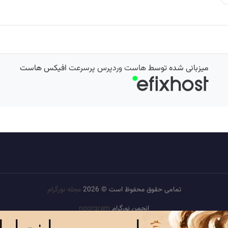
میزبانی شده توسط
هاست وردپرس پرسرعت
افیکس هاست
تمامی حقوق محفوظ است © 2026
مجله نورگرام
انجمن نورگرام
noorgram
بانک عکس