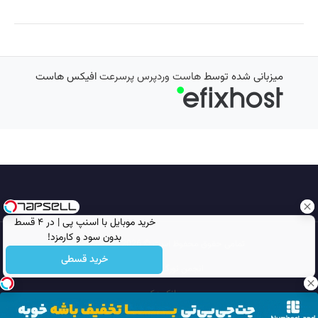
میزبانی شده توسط
هاست وردپرس پرسرعت
افیکس هاست
خرید موبایل با اسنپ پی | در ۴ قسط
بدون سود و کارمزد!
تمامی حقوق محفوظ است © 2026
مجله نورگرام
خرید قسطی
انجمن نورگرام
noorgram
بانک عکس
سایت هم معنی