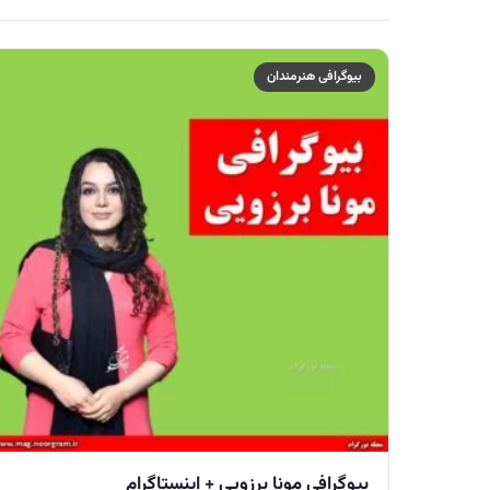
بیوگرافی هنرمندان
بیوگرافی مونا برزویی + اینستاگرام