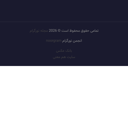
تمامی حقوق محفوظ است © 2026
مجله نورگرام
انجمن نورگرام
noorgram
بانک عکس
سایت هم معنی