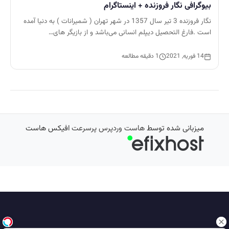
بیوگرافی نگار فروزنده + اینستاگرام
نگار فروزنده 3 تیر سال 1357 در شهر تهران ( شمیرانات ) به دنیا آمده
است .فارغ التحصیل دیپلم انسانی می‌باشد و از بازیگر های…
14 فوریه, 2021
1 دقیقه مطالعه
میزبانی شده توسط
هاست وردپرس پرسرعت
افیکس هاست