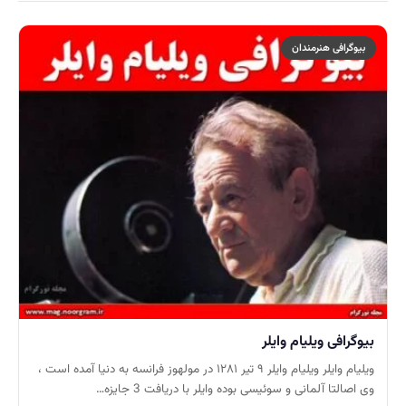
بیوگرافی هنرمندان
بیوگرافی ویلیام وایلر
ویلیام وایلر ویلیام وایلر ۹ تیر ۱۲۸۱ در مولهوز فرانسه به دنیا آمده است ،
وی اصالتا آلمانی و سوئیسی بوده وایلر با دریافت 3 جایزه…