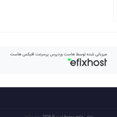
میزبانی شده توسط
هاست وردپرس پرسرعت
افیکس هاست
تمامی حقوق محفوظ است © 2026
مجله نورگرام