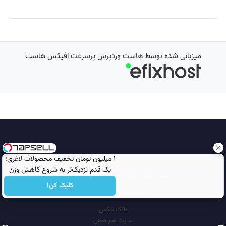
میزبانی شده توسط
هاست وردپرس پرسرعت
افیکس هاست
۱ میلیون تومان تخفیف محصولات لاغری؛
یک قدم نزدیک‌تر به شروع کاهش وزن
تمامی حقوق محفوظ است © 2026
مجله نورگرام
کلیک کن!
انجمن نورگرام
noorgram
بانک عکس
سایت هم معنی