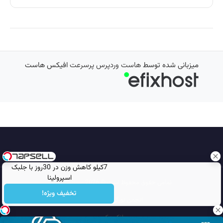
میزبانی شده توسط
هاست وردپرس پرسرعت
افیکس هاست
7کیلو کاهش وزن در 30روز با جلبک
اسپرولینا
تمامی حقوق محفوظ است © 2026
مجله نورگرام
تخفیف ویژه!
انجمن نورگرام
noorgram
بانک عکس