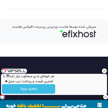
میزبانی شده توسط
هاست وردپرس پرسرعت
افیکس هاست
هر خونه‌ای به ی میخکوب نیاز داره😎 با
کمترین قیمت و پرداخت درب منزل🔥
تمامی حقوق محفوظ است © 2026
مجله نورگرام
تخفیف ویژه!
انجمن نورگرام
noorgram
بانک عکس
سایت هم معنی