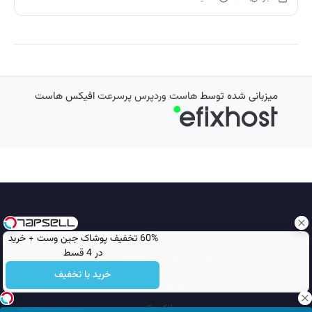
میزبانی شده توسط
هاست وردپرس پرسرعت
افیکس هاست
60% تخفیف پوشاک جین وست + خرید
در 4 قسط
تمامی حقوق محفوظ است © 2026
مجله نورگرام
خرید با تخفیف
انجمن نورگرام
noorgram
بانک عکس