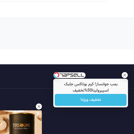
بمب جوانساز! کرم بوتاکس جلبک
اسپیرولینا50%تخفیف
تخفیف ویژه!