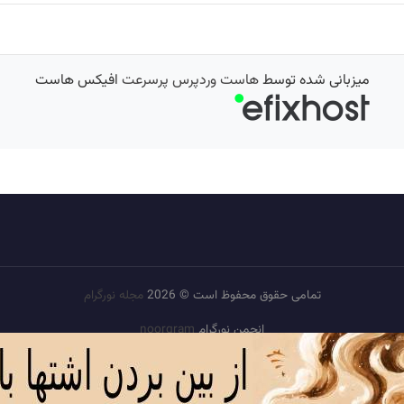
میزبانی شده توسط
هاست وردپرس پرسرعت
افیکس هاست
تمامی حقوق محفوظ است © 2026
مجله نورگرام
انجمن نورگرام
noorgram
بانک عکس
سایت هم معنی