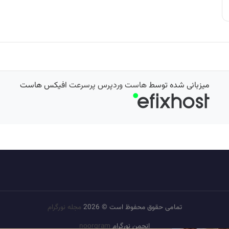
میزبانی شده توسط
هاست وردپرس پرسرعت
افیکس هاست
تمامی حقوق محفوظ است © 2026
مجله نورگرام
انجمن نورگرام
noorgram