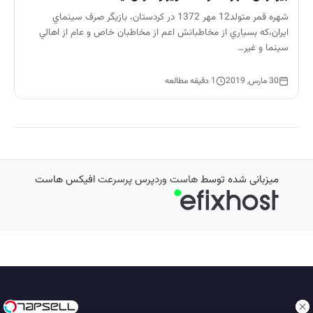
شهره قمر متولد12 مهر 1372 در کردستان، بازيگر صرف سينماي
ايران،که بسياري از مخاطبانش اعم از مخاطبان خاص و عام از اهالي
سينما و غير…
30 مارس, 2019
1 دقیقه مطالعه
میزبانی شده توسط
هاست وردپرس پرسرعت
افیکس هاست