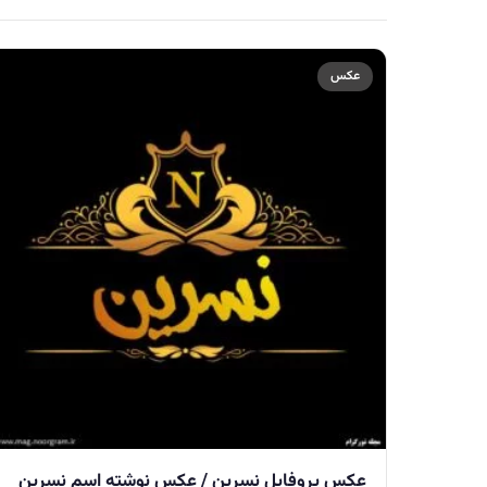
عکس
عکس پروفایل نسرین / عکس نوشته اسم نسرین