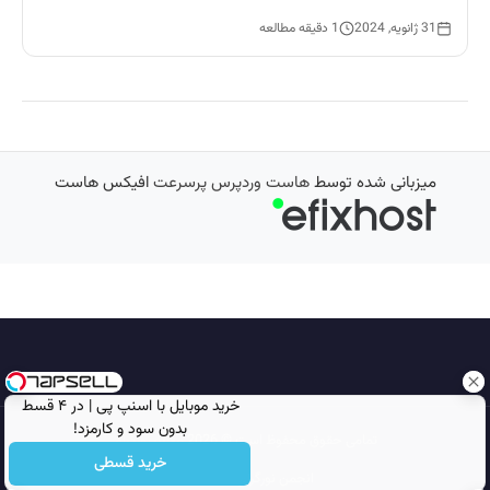
31 ژانویه, 2024
1 دقیقه مطالعه
میزبانی شده توسط
هاست وردپرس پرسرعت
افیکس هاست
خرید موبایل با اسنپ پی | در ۴ قسط
بدون سود و کارمزد!
تمامی حقوق محفوظ است © 2026
مجله نورگرام
خرید قسطی
انجمن نورگرام
noorgram