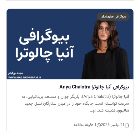
بیوگرافی هنرمندان
بیوگرافی آنیا چالوترا Anya Chalotra
آنیا چالوترا (Anya Chalotra)، بازیگر جوان و مستعد بریتانیایی، به
سرعت توانسته است جایگاه خود را در میان ستارگان نسل جدید
هالیوود تثبیت کند. او…
21 نوامبر, 2025
1 دقیقه مطالعه