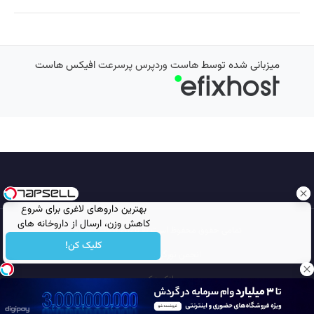
میزبانی شده توسط
هاست وردپرس پرسرعت
افیکس هاست
بهترین داروهای لاغری برای شروع
کاهش وزن، ارسال از داروخانه های
تمامی حقوق محفوظ است © 2026
مجله نورگرام
نزدیکت!
کلیک کن!
انجمن نورگرام
noorgram
بانک عکس
سایت هم معنی