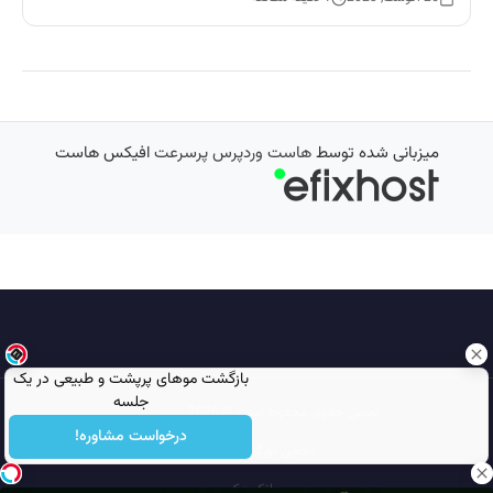
میزبانی شده توسط
هاست وردپرس پرسرعت
افیکس هاست
بازگشت موهای پرپشت و طبیعی در یک
جلسه
تمامی حقوق محفوظ است © 2026
مجله نورگرام
درخواست مشاوره!
انجمن نورگرام
noorgram
بانک عکس