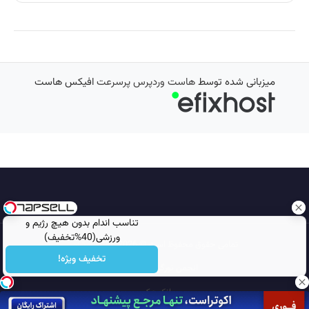
میزبانی شده توسط
هاست وردپرس پرسرعت
افیکس هاست
تناسب اندام بدون هیچ رژیم و
ورزشی(40%تخفیف)
تمامی حقوق محفوظ است © 2026
مجله نورگرام
تخفیف ویژه!
انجمن نورگرام
noorgram
بانک عکس
سایت هم معنی