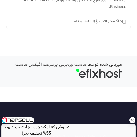
آمده است ، وی فارغ التحصیل رشته بازاریابی از دانشکده ‏‎London
Business…
5 آگوست, 2020
1 دقیقه مطالعه
میزبانی شده توسط
هاست وردپرس پرسرعت
افیکس هاست
دمنوشی که از کبدچرب نجاتت میده رو با
55% تخفیف بخر!
تمامی حقوق محفوظ است © 2026
مجله نورگرام