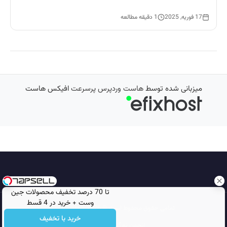
17 فوریه, 2025
1 دقیقه مطالعه
میزبانی شده توسط
هاست وردپرس پرسرعت
افیکس هاست
تا 70 درصد تخفیف محصولات جین
وست + خرید در 4 قسط
تمامی حقوق محفوظ است © 2026
مجله نورگرام
خرید با تخفیف
انجمن نورگرام
noorgram