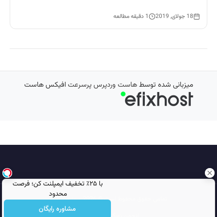
18 جولای, 2019
1 دقیقه مطالعه
میزبانی شده توسط
هاست وردپرس پرسرعت
افیکس هاست
با ۲۵٪ تخفیف ایمپلنت کن؛ فرصت
محدود
تمامی حقوق محفوظ است © 2026
مجله نورگرام
مشاوره رایگان
انجمن نورگرام
noorgram