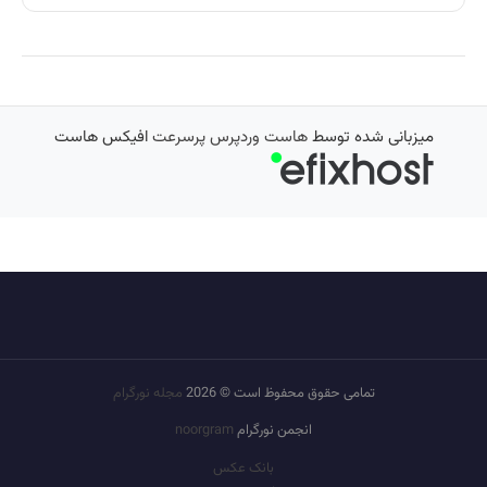
میزبانی شده توسط
هاست وردپرس پرسرعت
افیکس هاست
تمامی حقوق محفوظ است © 2026
مجله نورگرام
انجمن نورگرام
noorgram
بانک عکس