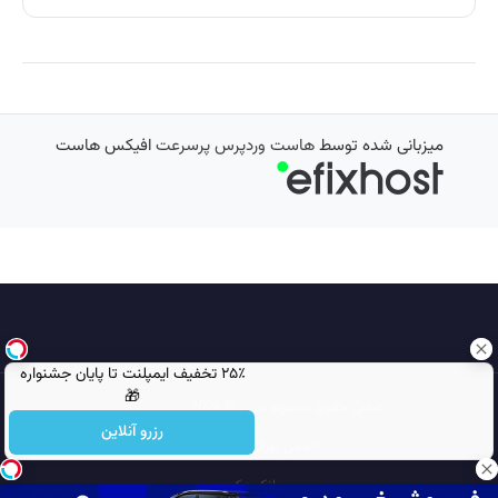
میزبانی شده توسط
هاست وردپرس پرسرعت
افیکس هاست
۲۵٪ تخفیف ایمپلنت تا پایان جشنواره
🎁
تمامی حقوق محفوظ است © 2026
مجله نورگرام
رزرو آنلاین
انجمن نورگرام
noorgram
بانک عکس