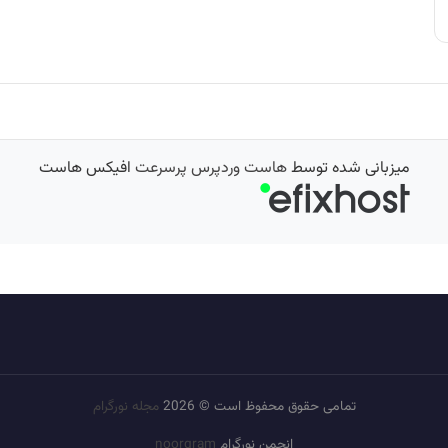
میزبانی شده توسط
هاست وردپرس پرسرعت
افیکس هاست
تمامی حقوق محفوظ است © 2026
مجله نورگرام
انجمن نورگرام
noorgram