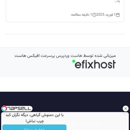
با…
1 فوریه, 2025
1 دقیقه مطالعه
میزبانی شده توسط
هاست وردپرس پرسرعت
افیکس هاست
با این دمنوش گیاهی، دیگه نگران کبد
چرب نباش!
تمامی حقوق محفوظ است © 2026
مجله نورگرام