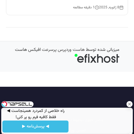
8 ژانویه, 2025
1 دقیقه مطالعه
میزبانی شده توسط
هاست وردپرس پرسرعت
افیکس هاست
‌راه خلاصی از کمردرد همینجاست ◀
فقط کافیه فرم رو پر کنی!
تمامی حقوق محفوظ است © 2026
مجله نورگرام
◀ پرسش‌نامه ▶
انجمن نورگرام
noorgram