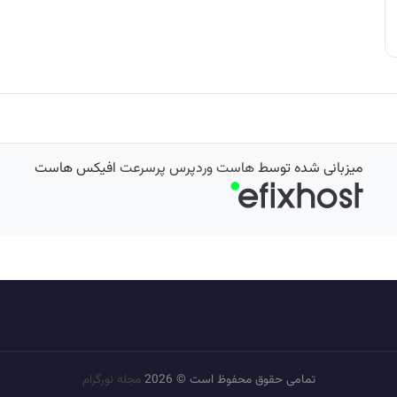
میزبانی شده توسط
هاست وردپرس پرسرعت
افیکس هاست
تمامی حقوق محفوظ است © 2026
مجله نورگرام