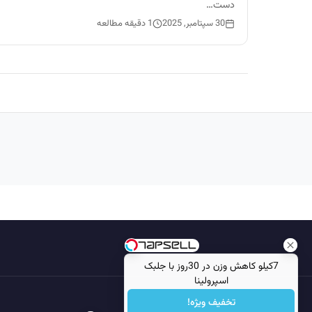
دست…
30 سپتامبر, 2025
1 دقیقه مطالعه
7کیلو کاهش وزن در 30روز با جلبک
اسپرولینا
تخفیف ویژه!