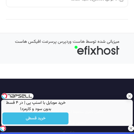
میزبانی شده توسط
هاست وردپرس پرسرعت
افیکس هاست
خرید موبایل با اسنپ پی | در ۴ قسط
بدون سود و کارمزد!
تمامی حقوق محفوظ است © 2026
مجله نورگرام
خرید قسطی
انجمن نورگرام
noorgram
بانک عکس