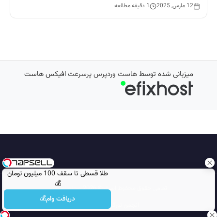
12 مارس, 2025
1 دقیقه مطالعه
میزبانی شده توسط
هاست وردپرس پرسرعت
افیکس هاست
طلا قسطی تا سقف 100 میلیون تومان
💰
تمامی حقوق محفوظ است © 2026
مجله نورگرام
دریافت وام💰
انجمن نورگرام
noorgram