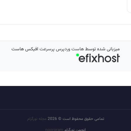
میزبانی شده توسط
هاست وردپرس پرسرعت
افیکس هاست
تمامی حقوق محفوظ است © 2026
مجله نورگرام
انجمن نورگرام
noorgram