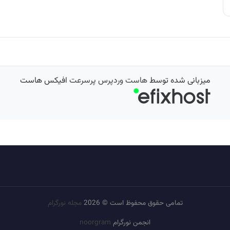
میزبانی شده توسط
هاست وردپرس پرسرعت
افیکس هاست
تمامی حقوق محفوظ است © 2026
مجله نورگرام
انجمن نورگرام
noorgram