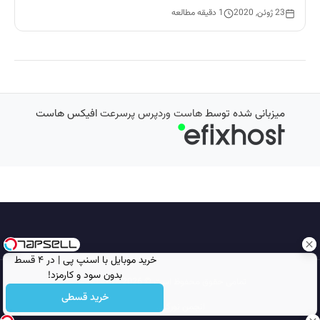
23 ژوئن, 2020
1 دقیقه مطالعه
میزبانی شده توسط
هاست وردپرس پرسرعت
افیکس هاست
خرید موبایل با اسنپ پی | در ۴ قسط
بدون سود و کارمزد!
تمامی حقوق محفوظ است © 2026
مجله نورگرام
خرید قسطی
انجمن نورگرام
noorgram