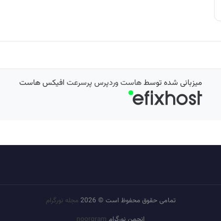
میزبانی شده توسط
هاست وردپرس پرسرعت
افیکس هاست
تمامی حقوق محفوظ است © 2026
مجله نورگرام
انجمن نورگرام
noorgram