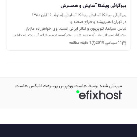
بیوگرافی ویشکا آسایش و همسرش
بیوگرافی ویشکا آسایش ویشکا آسایش (متولد ۱۶ آبان ۱۳۵۱
در تهران) هنرپیشه و طراح صحنه و
لباس سینما، تلویزیون و تئاتر ایرانی است. وی خواهرزاده مازیار
پرتو (فیلمساز ایرانی)، و نوه شین پرتو(نویسنده و شاعر) است. او دارای
مدرک طراحی صحنه…
11 سپتامبر, 2019
1 دقیقه مطالعه
میزبانی شده توسط
هاست وردپرس پرسرعت
افیکس هاست