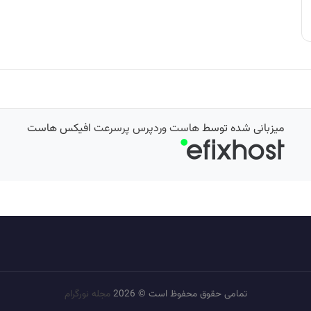
میزبانی شده توسط
هاست وردپرس پرسرعت
افیکس هاست
تمامی حقوق محفوظ است © 2026
مجله نورگرام