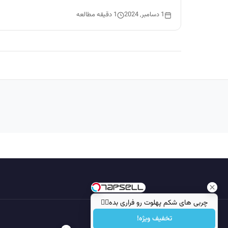
1 دسامبر, 2024
1 دقیقه مطالعه
چربی های شکم پهلوت رو فراری بده👌🏻
تخفیف ویژه!