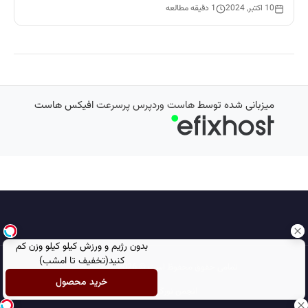
10 اکتبر, 2024
1 دقیقه مطالعه
میزبانی شده توسط
هاست وردپرس پرسرعت
افیکس هاست
بدون رژیم و ورزش کیلو کیلو وزن کم
کنید(تخفیف تا امشب)
تمامی حقوق محفوظ است © 2026
مجله نورگرام
خرید محصول
انجمن نورگرام
noorgram