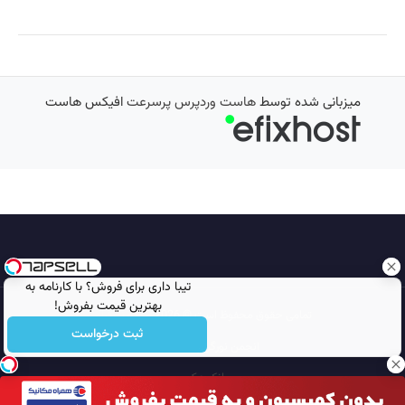
میزبانی شده توسط
هاست وردپرس پرسرعت
افیکس هاست
تیبا داری برای فروش؟ با کارنامه به
بهترین قیمت بفروش!
تمامی حقوق محفوظ است © 2026
مجله نورگرام
ثبت درخواست
انجمن نورگرام
noorgram
بانک عکس
سایت هم معنی