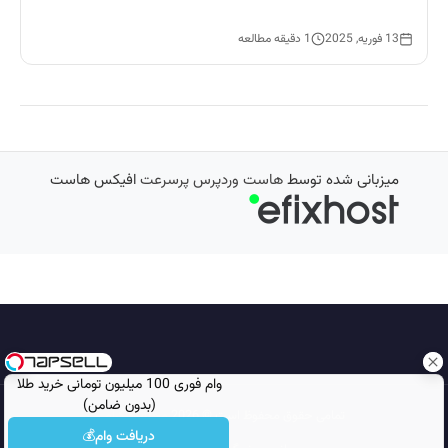
13 فوریه, 2025
1 دقیقه مطالعه
میزبانی شده توسط
هاست وردپرس پرسرعت
افیکس هاست
وام فوری 100 میلیون تومانی خرید طلا
(بدون ضامن)
تمامی حقوق محفوظ است © 2026
مجله نورگرام
دریافت وام💰