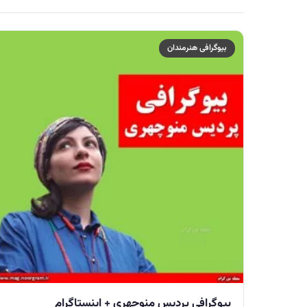
بیوگرافی هنرمندان
بیوگرافی پردیس منوچهری + اینستاگرام