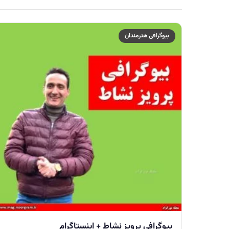
بیوگرافی هنرمندان
بیوگرافی پرویز نشاط + اینستاگرام