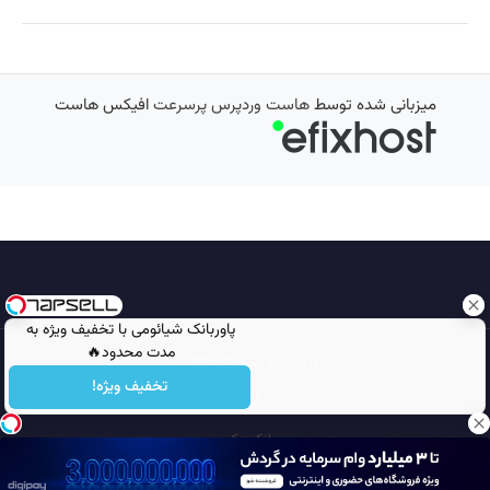
میزبانی شده توسط
هاست وردپرس پرسرعت
افیکس هاست
پاوربانک شیائومی با تخفیف ویژه به
مدت محدود🔥
تمامی حقوق محفوظ است © 2026
مجله نورگرام
تخفیف ویژه!
انجمن نورگرام
noorgram
بانک عکس
سایت هم معنی