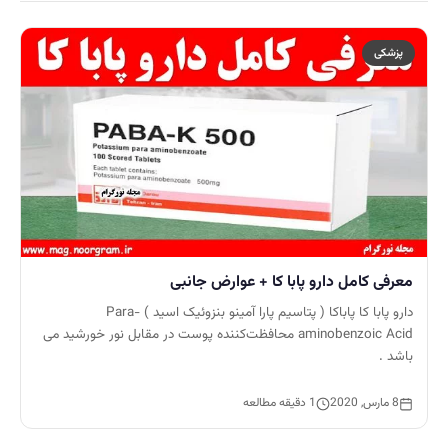
پزشکی
معرفی کامل دارو پابا کا + عوارض جانبی
دارو پابا کا پاباکا ( پتاسیم پارا آمینو بنزوئیک اسید ) Para-
aminobenzoic Acid محافظت‌كننده پوست در مقابل نور خورشيد می
باشد .
8 مارس, 2020
1 دقیقه مطالعه