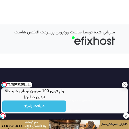
میزبانی شده توسط
هاست وردپرس پرسرعت
افیکس هاست
وام فوری 100 میلیون تومانی خرید طلا
(بدون ضامن)
تمامی حقوق محفوظ است © 2026
مجله نورگرام
دریافت وام💰
انجمن نورگرام
noorgram
بانک عکس
سایت هم معنی