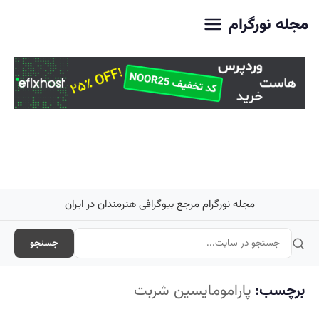
اصلی
مجله نورگرام
مجله نورگرام مرجع بیوگرافی هنرمندان در ایران
جستجو
برچسب:
پارامومایسین شربت