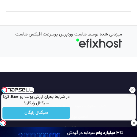
میزبانی شده توسط
هاست وردپرس پرسرعت
افیکس هاست
در شرایط بحران ارزش پولت رو حفظ کن!
سیگنال رایگان!
تمامی حقوق محفوظ است © 2026
مجله نورگرام
سیگنال رایگان
انجمن نورگرام
noorgram
بانک عکس
سایت هم معنی