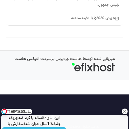
رئیس جمهور…
6 ژوئن, 2020
1 دقیقه مطالعه
میزبانی شده توسط
هاست وردپرس پرسرعت
افیکس هاست
این آقای58ساله با کرم ضدچروک
جلبک10سال جوان شد(سفارش با
تمامی حقوق محفوظ است © 2026
مجله نورگرام