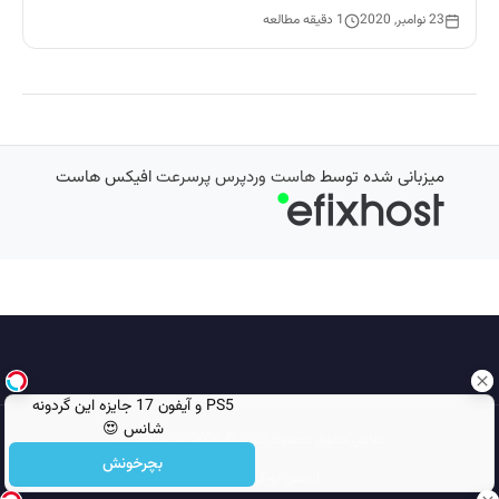
23 نوامبر, 2020
1 دقیقه مطالعه
میزبانی شده توسط
هاست وردپرس پرسرعت
افیکس هاست
PS5 و آیفون 17 جایزه این گردونه
شانس 😍
تمامی حقوق محفوظ است © 2026
مجله نورگرام
بچرخونش
انجمن نورگرام
noorgram