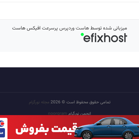
میزبانی شده توسط
هاست وردپرس پرسرعت
افیکس هاست
تمامی حقوق محفوظ است © 2026
مجله نورگرام
انجمن نورگرام
noorgram
بانک عکس
سایت هم معنی