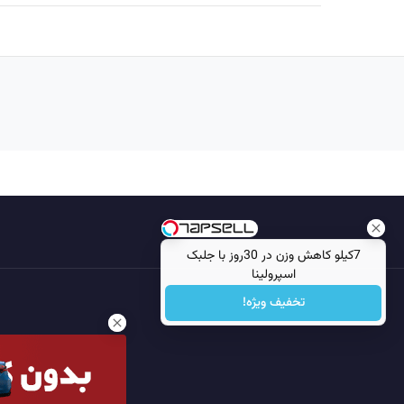
7کیلو کاهش وزن در 30روز با جلبک
اسپرولینا
تخفیف ویژه!