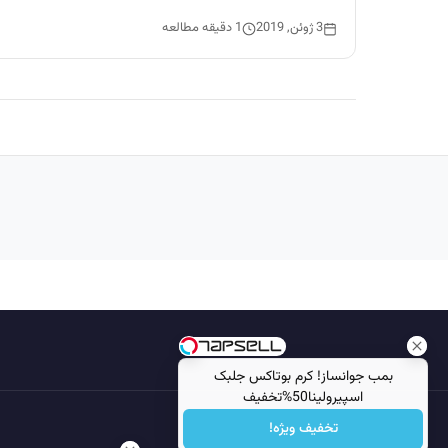
3 ژوئن, 2019
1 دقیقه مطالعه
بمب جوانساز! کرم بوتاکس جلبک
اسپیرولینا50%تخفیف
تخفیف ویژه!