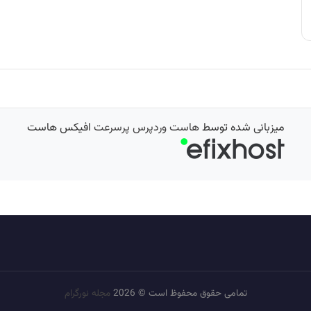
میزبانی شده توسط
هاست وردپرس پرسرعت
افیکس هاست
تمامی حقوق محفوظ است © 2026
مجله نورگرام