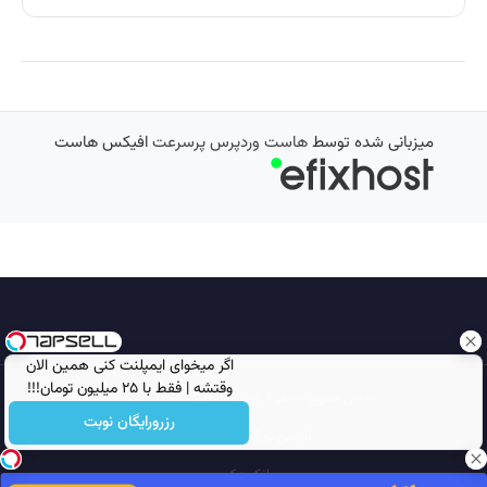
میزبانی شده توسط
هاست وردپرس پرسرعت
افیکس هاست
اگر میخوای ایمپلنت کنی همین الان
وقتشه | فقط با ۲۵ میلیون تومان!!!
تمامی حقوق محفوظ است © 2026
مجله نورگرام
رزرورایگان نوبت
انجمن نورگرام
noorgram
بانک عکس