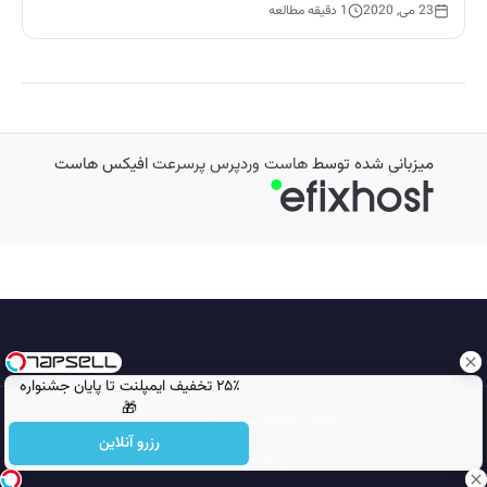
23 می, 2020
1 دقیقه مطالعه
میزبانی شده توسط
هاست وردپرس پرسرعت
افیکس هاست
۲۵٪ تخفیف ایمپلنت تا پایان جشنواره
🎁
تمامی حقوق محفوظ است © 2026
مجله نورگرام
رزرو آنلاین
انجمن نورگرام
noorgram